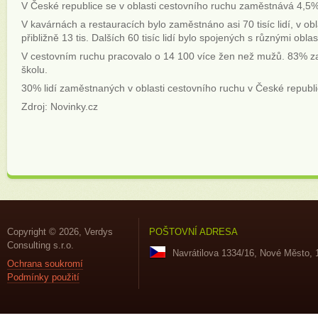
V České republice se v oblasti cestovního ruchu zaměstnává 4,5
V kavárnách a restauracích bylo zaměstnáno asi 70 tisíc lidí, v obl
přibližně 13 tis. Dalších 60 tisíc lidí bylo spojených s různými o
V cestovním ruchu pracovalo o 14 100 více žen než mužů. 83% z
školu.
30% lidí zaměstnaných v oblasti cestovního ruchu v České republic
Zdroj: Novinky.cz
Copyright © 2026, Verdys
POŠTOVNÍ ADRESA
Consulting s.r.o.
Navrátilova 1334/16, Nové Město, 
Ochrana soukromí
Podmínky použití