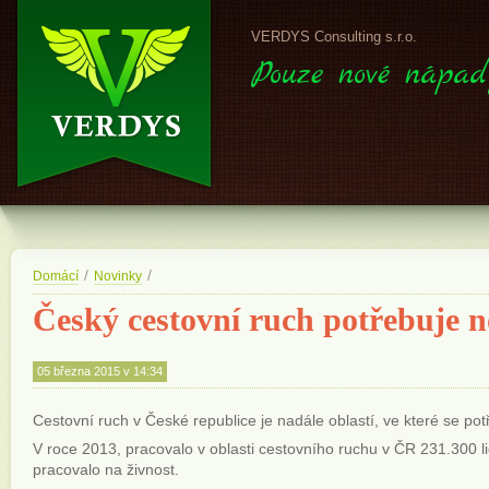
VERDYS Consulting s.r.o.
Pouze nové nápad
/
/
Domácí
Novinky
Český cestovní ruch potřebuje 
05 března 2015 v 14:34
Cestovní ruch v České republice je nadále oblastí, ve které se pot
V roce 2013, pracovalo v oblasti cestovního ruchu v ČR 231.300 
pracovalo na živnost.